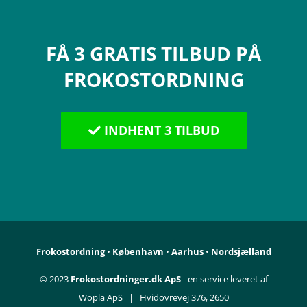
Navigation
Kostvaner
FÅ 3 GRATIS TILBUD PÅ
Mad & Sundhed
FROKOSTORDNING
Fødevareallergi
INDHENT 3 TILBUD
Vitaminer
Mineraler
Frokostordning
•
København
•
Aarhus
•
Nordsjælland
© 2023
Frokostordninger.dk ApS
- en service leveret af
Wopla ApS | Hvidovrevej 376, 2650