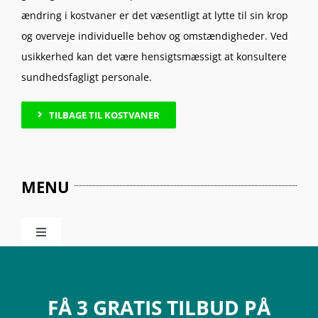
ændring i kostvaner er det væsentligt at lytte til sin krop
og overveje individuelle behov og omstændigheder. Ved
usikkerhed kan det være hensigtsmæssigt at konsultere
sundhedsfagligt personale.
TILBAGE TIL KOSTVANER
MENU
Toggle
Navigation
Kostvaner
FÅ 3 GRATIS TILBUD PÅ
Mad & Sundhed