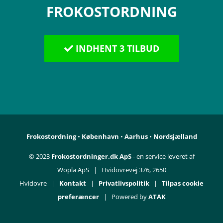
FROKOSTORDNING
Fødevareallergi
INDHENT 3 TILBUD
Vitaminer
Mineraler
Frokostordning
•
København
•
Aarhus
•
Nordsjælland
© 2023
Frokostordninger.dk ApS
- en service leveret af
Wopla ApS | Hvidovrevej 376, 2650
Hvidovre |
Kontakt
|
Privatlivspolitik
|
Tilpas cookie
preferæncer
| Powered by
ATAK