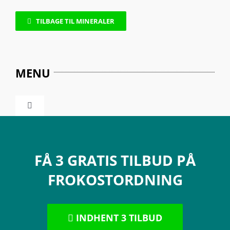
TILBAGE TIL MINERALER
MENU
Toggle
Navigation
Kostvaner
FÅ 3 GRATIS TILBUD PÅ
Mad & Sundhed
FROKOSTORDNING
Fødevareallergi
INDHENT 3 TILBUD