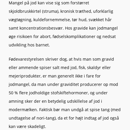
Mangel på jod kan vise sig som forstørret
skjoldbruskkirtel (struma), kronisk træthed, uforklarlig
vægtøgning, kuldefornemmelse, tør hud, svækket hår
samt koncentrationsbesvær. Hos gravide kan jodmangel
øge risikoen for abort, fødselskomplikationer og nedsat
udvikling hos barnet.
Fødevarestyrelsen skriver dog, at hvis man som gravid
eller ammende spiser salt med jod, fisk, skaldyr eller
mejeriprodukter, er man generelt ikke i fare for
jodmangel, da man under graviditet producerer op mod
50 % flere jodholdige stofskiftehormoner, og under
amning sker der en betydelig udskillelse af jod i
modermælken. Faktisk bør man undgå at spise tang (med
undtagelse af nori-tang), da et for højt indtag af jod også
kan være skadeligt.