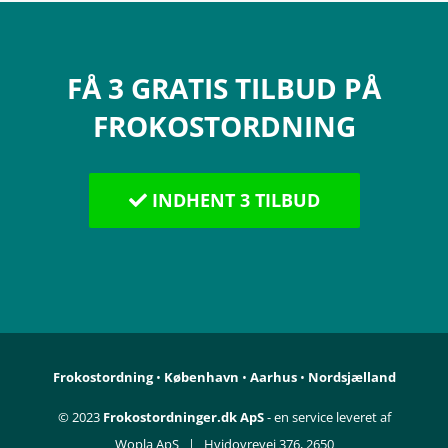
FÅ 3 GRATIS TILBUD PÅ
FROKOSTORDNING
INDHENT 3 TILBUD
Frokostordning
•
København
•
Aarhus
•
Nordsjælland
© 2023
Frokostordninger.dk ApS
- en service leveret af
Wopla ApS | Hvidovrevej 376, 2650