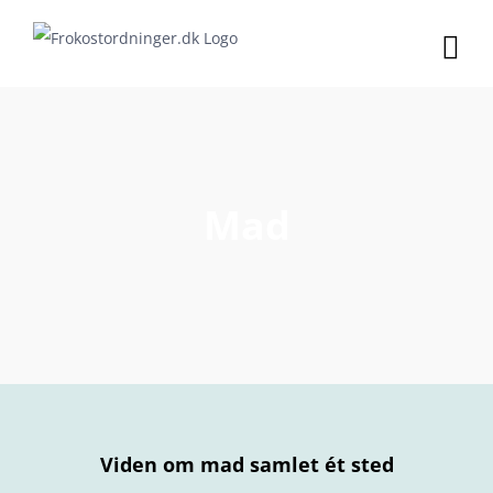
Skip
to
content
Mad
Viden om mad samlet ét sted