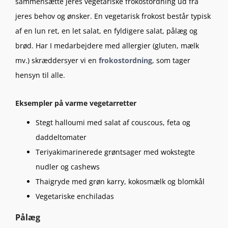
sammensætte jeres vegetariske frokostordning ud fra
jeres behov og ønsker. En vegetarisk frokost består typisk
af en lun ret, en let salat, en fyldigere salat, pålæg og
brød. Har I medarbejdere med allergier (gluten, mælk
mv.) skræddersyer vi en
frokostordning
, som tager
hensyn til alle.
Eksempler på varme vegetarretter
Stegt halloumi med salat af couscous, feta og
daddeltomater
Teriyakimarinerede grøntsager med wokstegte
nudler og cashews
Thaigryde med grøn karry, kokosmælk og blomkål
Vegetariske enchiladas
Pålæg