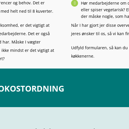
rencer og behov. Det er
Hør medarbejderne om de
eller spiser vegetarisk?
med helt ned til 8 kuverter.
der måske nogle, som har
Når I har gjort jer disse over
rksomhed, er det vigtigt at
jeres ønsker til os, så vi kan 
medarbejderne. Det er også
ed har. Måske I vægter
Udfyld formularen, så kan du 
ikke mindst er det vigtigt at
køkkenerne.
rt?
FROKOSTORDNING