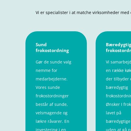
Vi er specialister i at matche virksomheder med 
Sund
Bæredygti
frokostordning
frokostord
Gør de sunde valg
Vi samarbej
nemme for
en række køk
medarbejderne.
der tilbyder
Vores sunde
bæredygtig
frokostordninger
frokostordni
består af sunde,
Ønsker I fro
velsmagende og
lavet på
lækre råvarer. En
bæredygtige
investering i en
uden at gå p