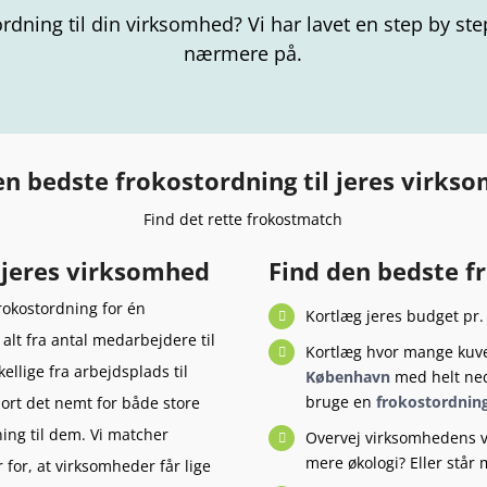
ordning til din virksomhed? Vi har lavet en step by s
nærmere på.
en bedste frokostordning til jeres virks
Find det rette frokostmatch
l jeres virksomhed
Find den bedste f
rokostordning for én
Kortlæg jeres budget pr. 
alt fra antal medarbejdere til
Kortlæg hvor mange kuver
ellige fra arbejdsplads til
København
med helt ned 
bruge en
frokostordning
jort det nemt for både store
ing til dem. Vi matcher
Overvej virksomhedens v
mere økologi? Eller står
for, at virksomheder får lige