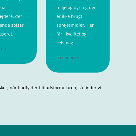
 har
miljø og dyr, og der
jdere, der
er ikke brugt
ende spiser
sprøjtemidler. Her
aseret.
får I kvalitet og
velsmag.
re
Læs mere
nsker, når I udfylder tilbudsformularen, så finder vi