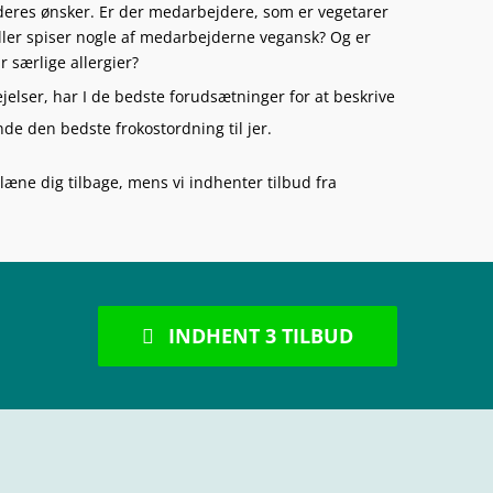
res ønsker. Er der medarbejdere, som er vegetarer
 Eller spiser nogle af medarbejderne vegansk? Og er
 særlige allergier?
vejelser, har I de bedste forudsætninger for at beskrive
finde den bedste frokostordning til jer.
læne dig tilbage, mens vi indhenter tilbud fra
INDHENT 3 TILBUD