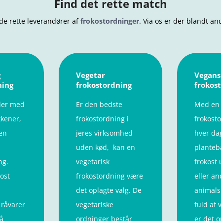
Find det rette match
de rette leverandører af
frokostordninger
. Via os er der blandt a
g
Vegetar
Vegans
ning
frokostordning
frokos
der med
Er den bedste
Med en
kener,
frokostordning i
frokosto
 en
jeres virksomhed
hver da
uden kød, kan en
planteb
ng.
vegetarisk
frokost
kost
frokostordning være
eller an
det oplagte valg. De
animals
 råvarer
vegetariske
fuld af 
å
ordninger består
er det o