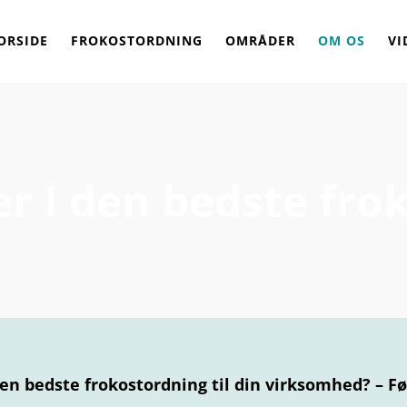
ORSIDE
FROKOSTORDNING
OMRÅDER
OM OS
VI
er I den bedste fro
den bedste frokostordning til din virksomhed? – F