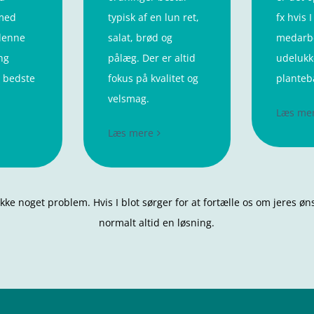
med
typisk af en lun ret,
fx hvis I
denne
salat, brød og
medarbe
ng
pålæg. Der er altid
udelukk
 bedste
fokus på kvalitet og
planteb
velsmag.
Læs me
Læs mere
 Ikke noget problem. Hvis I blot sørger for at fortælle os om jeres ø
normalt altid en løsning.