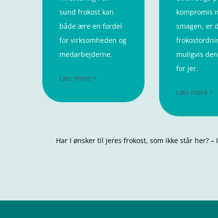
sund frokost kan
kompromis 
både ære en fordel
smagen, er 
for virksomheden og
frokostordni
medarbejderne.
muligvis den
for jer.
Læs mere
Læs mere
Har I ønsker til jeres frokost, som ikke står her? –