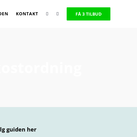
DEN
KONTAKT
FÅ 3 TILBUD
kostordning
ølg guiden her