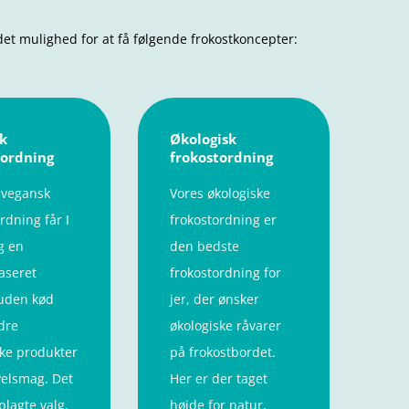
ndet mulighed for at få følgende frokostkoncepter:
k
Økologisk
tordning
frokostordning
 vegansk
Vores økologiske
rdning får I
frokostordning er
g en
den bedste
aseret
frokostordning for
 uden kød
jer, der ønsker
dre
økologiske råvarer
ke produkter
på frokostbordet.
velsmag. Det
Her er der taget
plagte valg,
højde for natur,