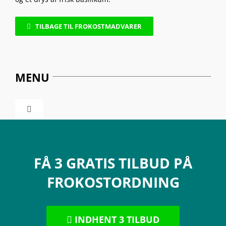
TILBAGE TIL FROKOSTMADVARER
MENU
Toggle
Navigation
Frokostmadvarer
FÅ 3 GRATIS TILBUD PÅ
Frokostkultur og -historie
FROKOSTORDNING
INDHENT 3 TILBUD