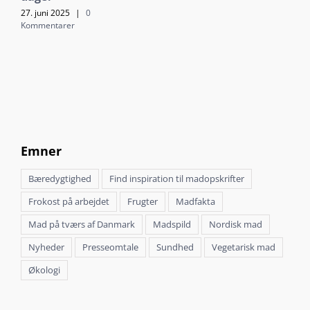
27. juni 2025
|
0
Kommentarer
Emner
Bæredygtighed
Find inspiration til madopskrifter
Frokost på arbejdet
Frugter
Madfakta
Mad på tværs af Danmark
Madspild
Nordisk mad
Nyheder
Presseomtale
Sundhed
Vegetarisk mad
Økologi