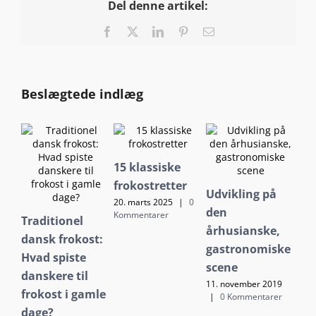
Del denne artikel:
Facebook
X
LinkedIn
Pinterest
E-
mail
Beslægtede indlæg
15 klassiske
Kø
frokostretter
Udvikling på
ble
20. marts 2025
|
0
den
Kommentarer
ma
Traditionel
århusianske,
24. 
dansk frokost:
|
gastronomiske
Hvad spiste
scene
danskere til
11. november 2019
frokost i gamle
|
0 Kommentarer
dage?