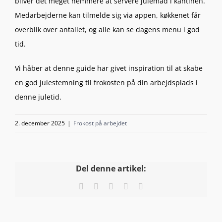
bliver det meget nemmere at servere julemad i kantinen.
Medarbejderne kan tilmelde sig via appen, køkkenet får
overblik over antallet, og alle kan se dagens menu i god
tid.
Vi håber at denne guide har givet inspiration til at skabe
en god julestemning til frokosten på din arbejdsplads i
denne juletid.
2. december 2025
|
Frokost på arbejdet
Del denne artikel:
Facebook
X
LinkedIn
Pinterest
E-
mail