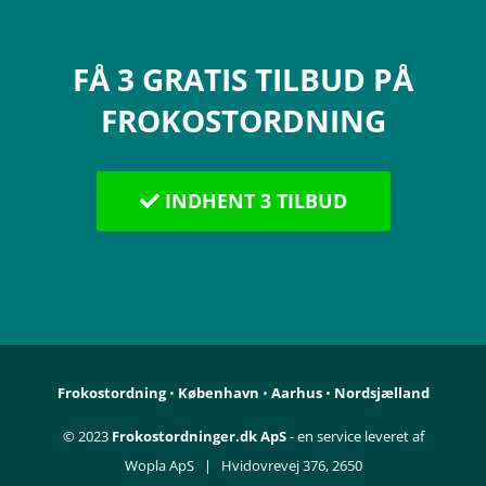
FÅ 3 GRATIS TILBUD PÅ
FROKOSTORDNING
INDHENT 3 TILBUD
Frokostordning
•
København
•
Aarhus
•
Nordsjælland
© 2023
Frokostordninger.dk ApS
- en service leveret af
Wopla ApS | Hvidovrevej 376, 2650