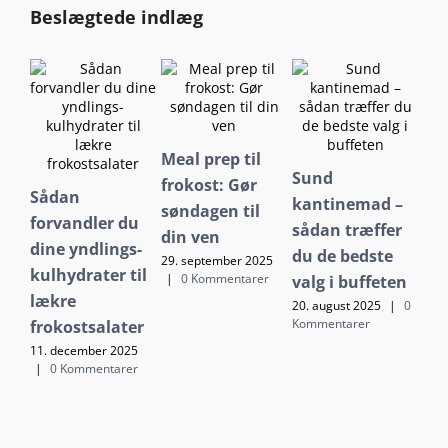
Beslægtede indlæg
Meal prep til
Der
Sund
frokost: Gør
fr
Sådan
kantinemad –
søndagen til
en
forvandler du
sådan træffer
din ven
me
dine yndlings-
du de bedste
der
29. september 2025
kulhydrater til
|
0 Kommentarer
valg i buffeten
på
lækre
20. august 2025
|
0
15. 
Kommentarer
frokostsalater
Kom
11. december 2025
|
0 Kommentarer