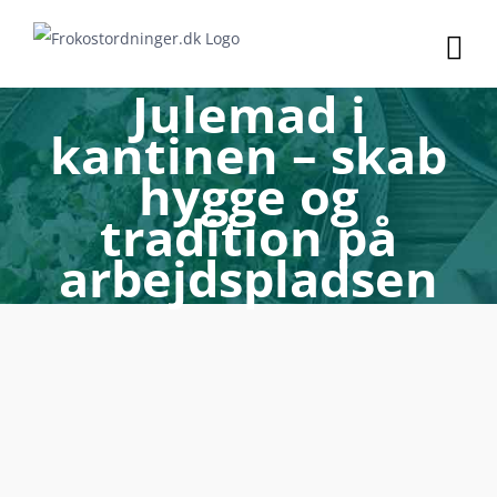
Skip
to
content
Julemad i
kantinen – skab
hygge og
tradition på
arbejdspladsen