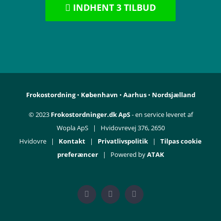
INDHENT 3 TILBUD
Frokostordning
•
København
•
Aarhus
•
Nordsjælland
© 2023
Frokostordninger.dk ApS
- en service leveret af
Wopla ApS | Hvidovrevej 376, 2650
Hvidovre |
Kontakt
|
Privatlivspolitik
|
Tilpas cookie
preferæncer
| Powered by
ATAK
Facebook
Instagram
YouTube