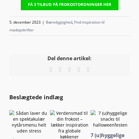
FÅ 3 TILBUD PÅ FROKOSTORDNINGER HER
5. december 2023
|
Bæredygtighed
,
Find inspiration til
madopskrifter
Del denne artikel:
Facebook
X
LinkedIn
Pinterest
E-
mail
Beslægtede indlæg
7 (u)hyggelige
Va