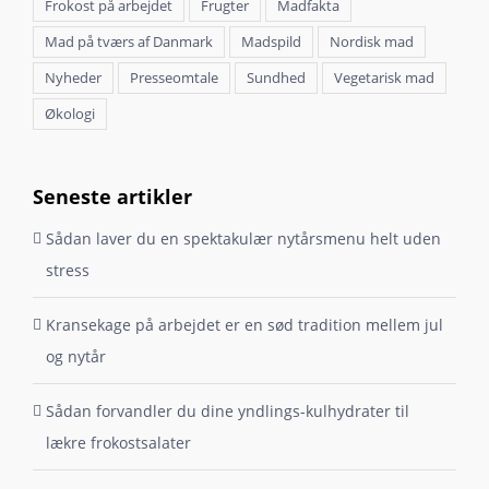
Frokost på arbejdet
Frugter
Madfakta
Mad på tværs af Danmark
Madspild
Nordisk mad
Nyheder
Presseomtale
Sundhed
Vegetarisk mad
Økologi
Seneste artikler
Sådan laver du en spektakulær nytårsmenu helt uden
stress
Kransekage på arbejdet er en sød tradition mellem jul
og nytår
Sådan forvandler du dine yndlings-kulhydrater til
lækre frokostsalater