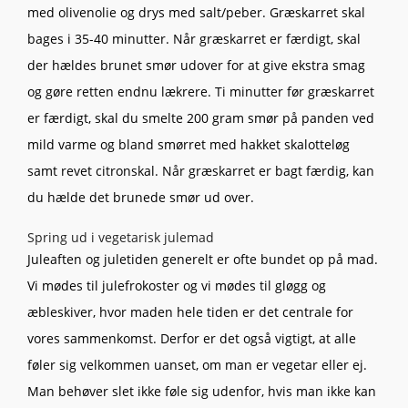
med olivenolie og drys med salt/peber. Græskarret skal
bages i 35-40 minutter. Når græskarret er færdigt, skal
der hældes brunet smør udover for at give ekstra smag
og gøre retten endnu lækrere. Ti minutter før græskarret
er færdigt, skal du smelte 200 gram smør på panden ved
mild varme og bland smørret med hakket skalotteløg
samt revet citronskal. Når græskarret er bagt færdig, kan
du hælde det brunede smør ud over.
Spring ud i vegetarisk julemad
Juleaften og juletiden generelt er ofte bundet op på mad.
Vi mødes til julefrokoster og vi mødes til gløgg og
æbleskiver, hvor maden hele tiden er det centrale for
vores sammenkomst. Derfor er det også vigtigt, at alle
føler sig velkommen uanset, om man er vegetar eller ej.
Man behøver slet ikke føle sig udenfor, hvis man ikke kan