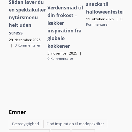
Sådan laver du
snacks til
ret
Verdensmad til
en spektakulær
halloweenfesten
ef
din frokost –
nytårsmenu
11. oktober 2025
|
0
2. o
lækker
Kommentarer
Kom
helt uden
inspiration fra
stress
globale
29. december 2025
|
0 Kommentarer
køkkener
3. november 2025
|
0 Kommentarer
Emner
Bæredygtighed
Find inspiration til madopskrifter