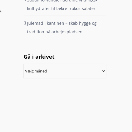
kulhydrater til lækre frokostsalater
e
Julemad i kantinen – skab hygge og
tradition på arbejdspladsen
Gå i arkivet
Gå
i
arkivet