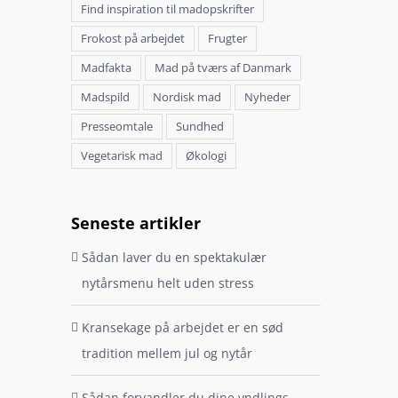
Find inspiration til madopskrifter
Frokost på arbejdet
Frugter
Madfakta
Mad på tværs af Danmark
Madspild
Nordisk mad
Nyheder
Presseomtale
Sundhed
Vegetarisk mad
Økologi
Seneste artikler
Sådan laver du en spektakulær
nytårsmenu helt uden stress
Kransekage på arbejdet er en sød
tradition mellem jul og nytår
Sådan forvandler du dine yndlings-