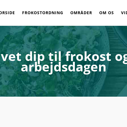
ORSIDE
FROKOSTORDNING
OMRÅDER
OM OS
VI
et dip til frokost og
arbejdsdagen