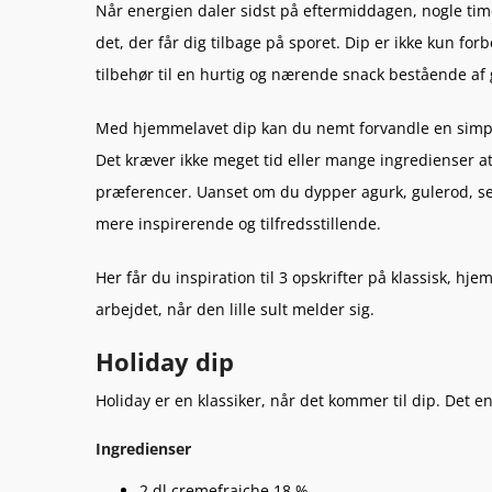
Når energien daler sidst på eftermiddagen, nogle time
det, der får dig tilbage på sporet. Dip er ikke kun for
tilbehør til en hurtig og nærende snack bestående af
Med hjemmelavet dip kan du nemt forvandle en simpel
Det kræver ikke meget tid eller mange ingredienser at l
præferencer. Uanset om du dypper agurk, gulerod, sel
mere inspirerende og tilfredsstillende.
Her får du inspiration til 3 opskrifter på klassisk, h
arbejdet, når den lille sult melder sig.
Holiday dip
Holiday er en klassiker, når det kommer til dip. Det e
Ingredienser
2 dl cremefraiche 18 %