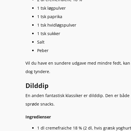
1 tsk løgpulver
1 tsk paprika
1 tsk hvidløgspulver
1 tsk sukker
Salt
Peber
Vil du have en sundere udgave med mindre fedt, kan 
dog tyndere.
Dilddip
En anden fantastisk klassiker er dilddip. Den er både
sprøde snacks.
Ingredienser
1 dl cremefraiche 18 % (2 dl, hvis græsk yoghur