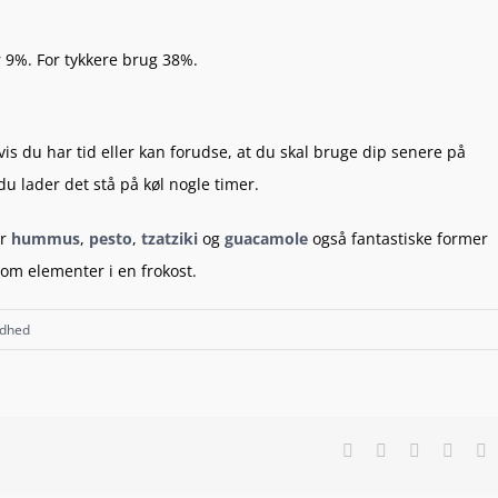
r 9%. For tykkere brug 38%.
vis du har tid eller kan forudse, at du skal bruge dip senere på
u lader det stå på køl nogle timer.
er
hummus
,
pesto
,
tzatziki
og
guacamole
også fantastiske former
som elementer i en frokost.
dhed
Facebook
X
LinkedIn
Pinter
E
m