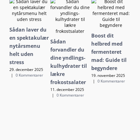
Lo
Sådan laver du
fro
Boost dit
en spektakulær
til
Sådan
helbred med
nytårsmenu
ma
forvandler du
fermenteret
helt uden
10.
dine yndlings-
mad: Guide til
|
stress
kulhydrater til
begyndere
29. december 2025
lækre
|
0 Kommentarer
19. november 2025
|
0 Kommentarer
frokostsalater
11. december 2025
|
0 Kommentarer