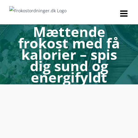
Skip
to
content
Mættende
frokost med få
kalorier – spis
dig sund og
energifyldt