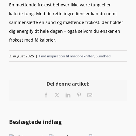
En mættende frokost behøver ikke være tung eller
kalorie-tung. Med de rette ingredienser kan du nemt
sammensætte en sund og mættende frokost, der holder
dig energifyldt hele dagen – også selvom du ønsker en
frokost med få kalorier.
3. august 2025
|
Find inspiration til madopskrifter
,
Sundhed
Del denne artikel:
Facebook
X
LinkedIn
Pinterest
E-
mail
Beslægtede indlæg