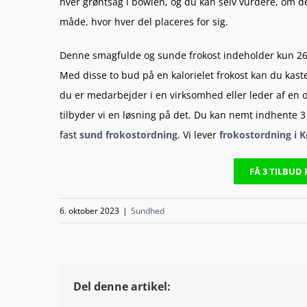
hver grøntsag i bowlen, og du kan selv vurdere, om d
måde, hvor hver del placeres for sig.
Denne smagfulde og sunde frokost indeholder kun 265 k
Med disse to bud på en kalorielet frokost kan du kaste 
du er medarbejder i en virksomhed eller leder af en o
tilbyder vi en løsning på det. Du kan nemt
indhente 3 
fast
sund frokostordning
. Vi lever
frokostordning i 
FÅ 3 TILBUD 
6. oktober 2023
|
Sundhed
Del denne artikel: