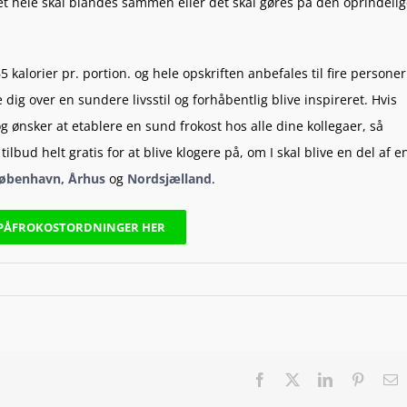
et hele skal blandes sammen eller det skal gøres på den oprindeli
alorier pr. portion. og hele opskriften anbefales til fire personer
dig over en sundere livsstil og forhåbentlig blive inspireret. Hvis
g ønsker at etablere en sund frokost hos alle dine kollegaer, så
tilbud helt gratis
for at blive klogere på, om I skal blive en del af e
København
, Århus
og
Nordsjælland
.
PÅ
FROKOSTORDNINGER HER
Facebook
X
LinkedIn
Pintere
E
m