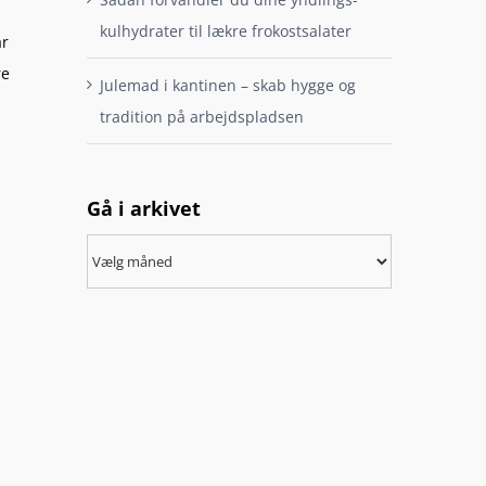
kulhydrater til lækre frokostsalater
år
re
Julemad i kantinen – skab hygge og
tradition på arbejdspladsen
Gå i arkivet
Gå
i
arkivet