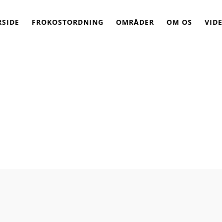
RSIDE
FROKOSTORDNING
OMRÅDER
OM OS
VID
inspiration til en ka