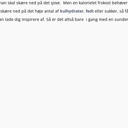
man skal skære ned på det
sjove.
Men en kalorielet frokost behøver
 s
kære ned på det høje antal af
kulhydrater
,
fedt
eller sukker, så f
kan lade dig inspirere af. Så er det altså bare i gang med en sunde