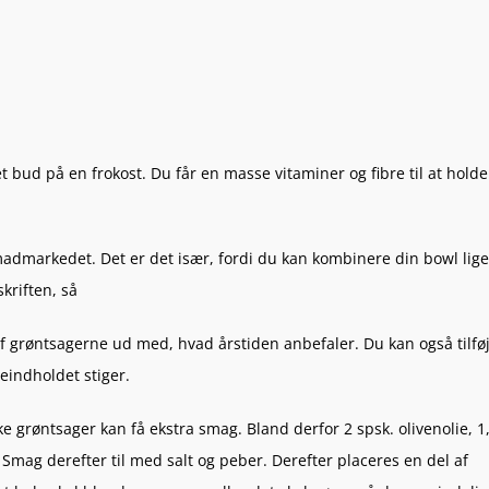
 bud på en frokost. Du får en masse vitaminer og fibre til at holde
admarkedet. Det er det især, fordi du kan kombinere din bowl lige
kriften, så
 af grøntsagerne ud med, hvad årstiden anbefaler. Du kan også tilfø
ieindholdet stiger.
ke grøntsager kan få ekstra smag. Bland derfor 2 spsk. olivenolie, 1
l. Smag derefter til med salt og peber. Derefter placeres en del af