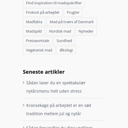
Find inspiration til madopskrifter
Frokost på arbejdet
Frugter
Madfakta
Mad på tværs af Danmark
Madspild
Nordisk mad
Nyheder
Presseomtale
Sundhed
Vegetarisk mad
Økologi
Seneste artikler
Sådan laver du en spektakulær
nytårsmenu helt uden stress
Kransekage på arbejdet er en sød
tradition mellem jul og nytår
Sådan forvandler du dine yndlings-