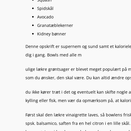
Spidskål
Avocado
Granatæblekerner
Kidney bønner
Denne opskrift er supernem og sund samt et kalorielet
dig i gang. Bowls med alle m
ulige lækre grøntsager er blevet meget populært på m
som du ønsker, den skal være. Du kan altid ændre ops
du ikke kører træt i det og eventuelt kan skifte nogle
kylling eller fisk, men vær da opmærksom på, at kalor
Først skal den lækre vinaigrette laves, så bowlens fris
spsk. balsamico, saften fra en hel citron i en lille skå