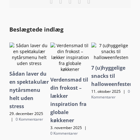
Facebook
X
LinkedIn
Pinterest
E-
mail
Beslægtede indlæg
7 (u)hyggelige
Va
Sådan laver du
snacks til
ret
Verdensmad til
en spektakulær
halloweenfesten
ef
din frokost –
nytårsmenu
11. oktober 2025
|
0
2. o
lækker
Kommentarer
Kom
helt uden
inspiration fra
stress
globale
29. december 2025
|
0 Kommentarer
køkkener
3. november 2025
|
0 Kommentarer