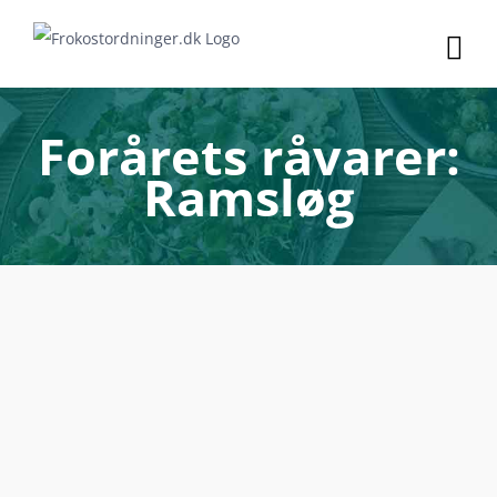
Skip
to
content
Forårets råvarer:
Ramsløg