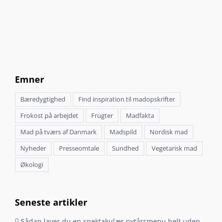
Emner
Bæredygtighed
Find inspiration til madopskrifter
Frokost på arbejdet
Frugter
Madfakta
Mad på tværs af Danmark
Madspild
Nordisk mad
Nyheder
Presseomtale
Sundhed
Vegetarisk mad
Økologi
Seneste artikler
Sådan laver du en spektakulær nytårsmenu helt uden