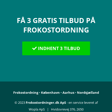
FÅ 3 GRATIS TILBUD PÅ
FROKOSTORDNING
INDHENT 3 TILBUD
Frokostordning
•
København
•
Aarhus
•
Nordsjælland
© 2023
Frokostordninger.dk ApS
- en service leveret af
Wopla ApS | Hvidovrevej 376, 2650