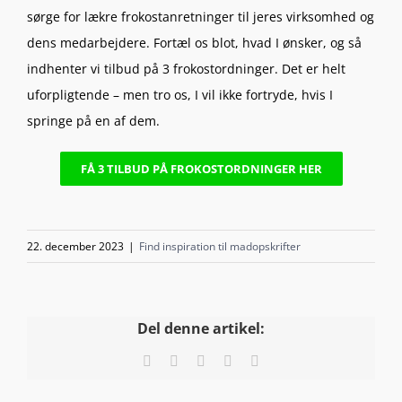
sørge for lækre frokostanretninger til jeres virksomhed og
dens medarbejdere. Fortæl os blot, hvad I ønsker, og så
indhenter vi tilbud på 3 frokostordninger. Det er helt
uforpligtende – men tro os, I vil ikke fortryde, hvis I
springe på en af dem.
FÅ 3 TILBUD PÅ FROKOSTORDNINGER HER
22. december 2023
|
Find inspiration til madopskrifter
Del denne artikel:
Facebook
X
LinkedIn
Pinterest
E-
mail