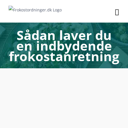
Skip
to
content
Sådan laver du
en indbydende
frokostanretning