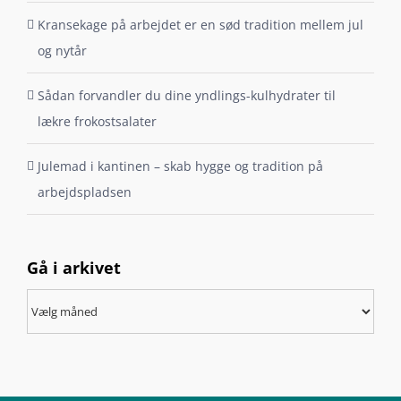
Kransekage på arbejdet er en sød tradition mellem jul
og nytår
Sådan forvandler du dine yndlings-kulhydrater til
lækre frokostsalater
Julemad i kantinen – skab hygge og tradition på
arbejdspladsen
Gå i arkivet
Gå
i
arkivet