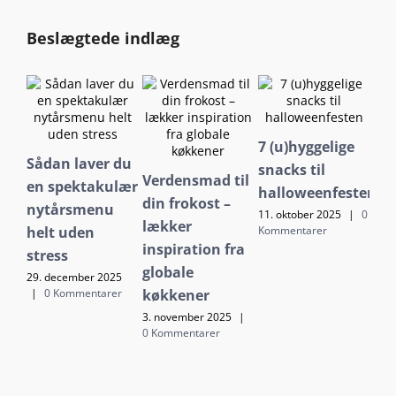
Beslægtede indlæg
7 (u)hyggelige
Va
Sådan laver du
snacks til
ret
Verdensmad til
en spektakulær
halloweenfesten
ef
din frokost –
nytårsmenu
11. oktober 2025
|
0
2. o
lækker
Kommentarer
Kom
helt uden
inspiration fra
stress
globale
29. december 2025
|
0 Kommentarer
køkkener
3. november 2025
|
0 Kommentarer