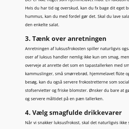
Hvis du har tid og overskud, kan du fx bage dit eget 
hummus, kan du med fordel gør det. Skal du lave sala
den enkelte salat.
3. Tænk over anretningen
Anretningen af luksusfrokosten spiller naturligvis ogs
oser af luksus handler nemlig ikke kun om smag, men
overveje at anrette det som en tapastallerken med små
kammuslinger, små smørrebrød, hjemmelavet flüte og f
besøg, kan du også servere frokostretterne som soci
stofservietter og friske blomster. Ønsker du bare at g
og servere måltidet på en pæn tallerken.
4. Vælg smagfulde drikkevarer
Når vi snakker luksusfrokost, skal det naturligvis ikk