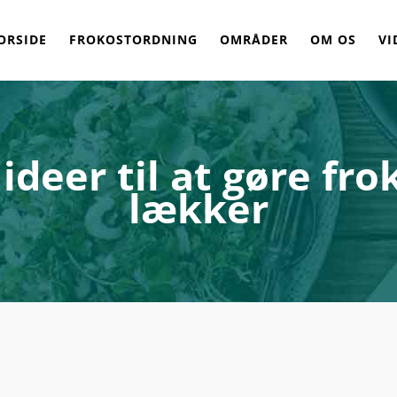
ORSIDE
FROKOSTORDNING
OMRÅDER
OM OS
VI
ideer til at gøre fro
lækker