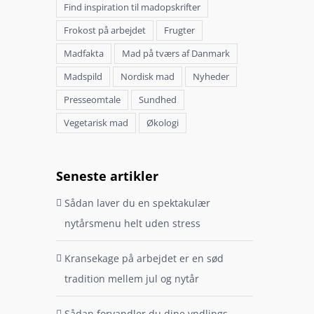
Find inspiration til madopskrifter
Frokost på arbejdet
Frugter
Madfakta
Mad på tværs af Danmark
Madspild
Nordisk mad
Nyheder
Presseomtale
Sundhed
Vegetarisk mad
Økologi
Seneste artikler
Sådan laver du en spektakulær
nytårsmenu helt uden stress
Kransekage på arbejdet er en sød
tradition mellem jul og nytår
Sådan forvandler du dine yndlings-