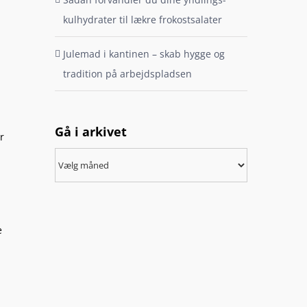
kulhydrater til lækre frokostsalater
Julemad i kantinen – skab hygge og
tradition på arbejdspladsen
Gå i arkivet
r
Gå
i
arkivet
e