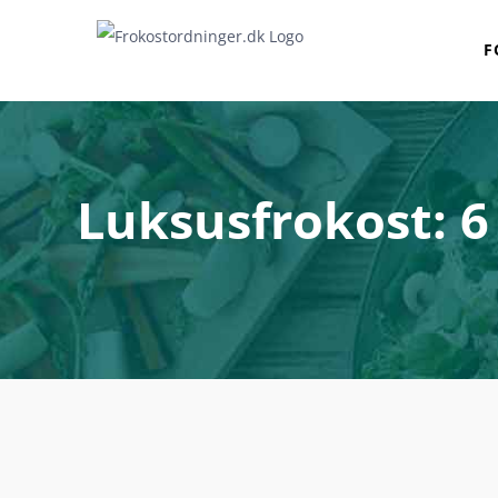
Skip
to
F
content
Luksusfrokost: 6 