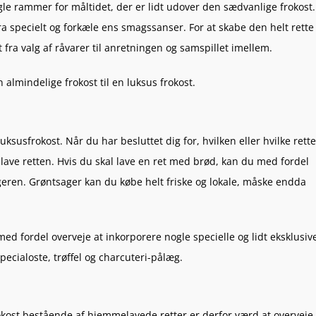
le rammer for måltidet, der er lidt udover den sædvanlige frokost.
ra specielt og forkæle ens smagssanser. For at skabe den helt rette
fra valg af råvarer til anretningen og samspillet imellem.
 almindelige frokost til en luksus frokost.
uksusfrokost. Når du har besluttet dig for, hvilken eller hvilke rette
at lave retten. Hvis du skal lave en ret med brød, kan du med fordel
geren. Grøntsager kan du købe helt friske og lokale, måske endda
d fordel overveje at inkorporere nogle specielle og lidt eksklusiv
specialoste, trøffel og charcuteri-pålæg.
kost bestående af hjemmelavede retter er derfor værd at overveje.