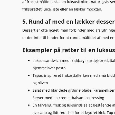
af frokostmåltidet skal en luksusfrokost naturligvis 
friksprettet juice, iste eller en lækker mocktail.
5. Rund af med en lækker desser
Dessert er ofte noget, man forbinder med afslutningen
er der intet til hinder for at runde måltidet af med en
Eksempler på retter til en luksu
Luksussandwich med friskbagt surdejsbrød, itali
hjemmelavet pesto
Tapas-inspireret frokosttallerken med små bidd
og oliven.
Salat med blandede grønne blade, karamellisere
Server med en cremet balsamicodressing
En farverig, frisk og luksuriøs salat bestående
avocado og lidt rød chili for et krydret kick. To