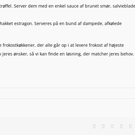
af trøffel. Server dem med en enkel sauce af brunet smør, salvieblad
g hakket estragon. Serveres på en bund af dampede, afkølede
rokostkøkkener, der alle går op i at levere frokost af højeste
 jeres ønsker, så vi kan finde en løsning, der matcher jeres behov.
Facebook
X
LinkedIn
Pinter
E
m