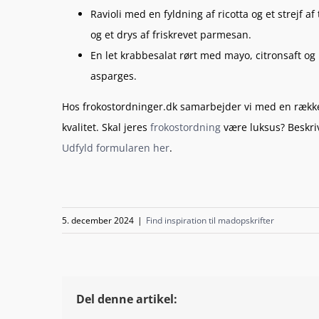
Ravioli med en fyldning af ricotta og et strejf 
og et drys af friskrevet parmesan.
En let krabbesalat rørt med mayo, citronsaft o
asparges.
Hos frokostordninger.dk samarbejder vi med en række f
kvalitet. Skal jeres
frokostordning
være luksus? Beskriv
Udfyld formularen her
.
5. december 2024
|
Find inspiration til madopskrifter
Del denne artikel: