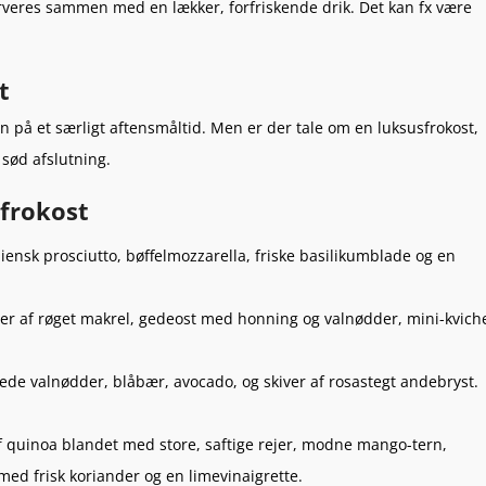
serveres sammen med en lækker, forfriskende drik. Det kan fx være
t
 på et særligt aftensmåltid. Men er der tale om en luksusfrokost,
 sød afslutning.
sfrokost
ensk prosciutto, bøffelmozzarella, friske basilikumblade og en
er af røget makrel, gedeost med honning og valnødder, mini-kvich
de valnødder, blåbær, avocado, og skiver af rosastegt andebryst.
 af quinoa blandet med store, saftige rejer, modne mango-tern,
p med frisk koriander og en limevinaigrette.