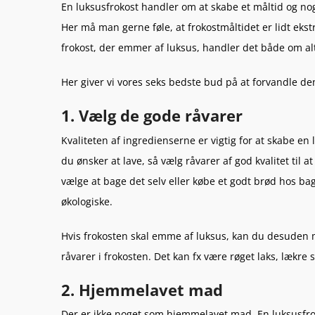
En luksusfrokost handler om at skabe et måltid og nog
Her må man gerne føle, at frokostmåltidet er lidt ekst
frokost, der emmer af luksus, handler det både om alt 
Her giver vi vores seks bedste bud på at forvandle den
1. Vælg de gode råvarer
Kvaliteten af ingredienserne er vigtig for at skabe en l
du ønsker at lave, så vælg råvarer af god kvalitet til 
vælge at bage det selv eller købe et godt brød hos ba
økologiske.
Hvis frokosten skal emme af luksus, kan du desuden me
råvarer i frokosten. Det kan fx være røget laks, lækre 
2. Hjemmelavet mad
Der er ikke noget som hjemmelavet mad. En luksusfro