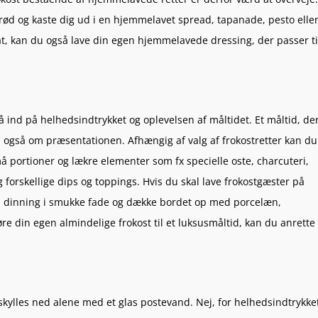
brød og kaste dig ud i en hjemmelavet spread, tapanade, pesto elle
t, kan du også lave din egen hjemmelavede dressing, der passer ti
å ind på helhedsindtrykket og oplevelsen af måltidet. Et måltid, de
 også om præsentationen. Afhængig af valg af frokostretter kan du
 portioner og lækre elementer som fx specielle oste, charcuteri,
orskellige dips og toppings. Hvis du skal lave frokostgæster på
al dinning i smukke fade og dække bordet op med porcelæn,
øre din egen almindelige frokost til et luksusmåltid, kan du anrette
e skylles ned alene med et glas postevand. Nej, for helhedsindtrykke