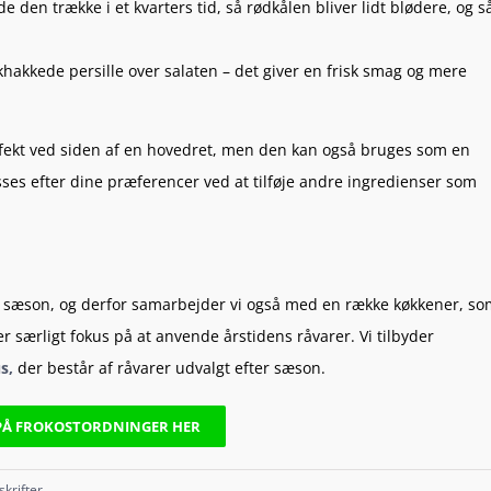
 den trække i et kvarters tid, så rødkålen bliver lidt blødere, og s
khakkede persille over salaten – det giver en frisk smag og mere
rfekt ved siden af en hovedret, men den kan også bruges som en
sses efter dine præferencer ved at tilføje andre ingredienser som
r i sæson, og derfor samarbejder vi også med en række køkkener, s
r særligt fokus på at anvende årstidens råvarer. Vi tilbyder
s,
der består af råvarer udvalgt efter sæson.
 PÅ FROKOSTORDNINGER HER
skrifter