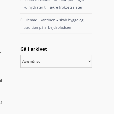
kulhydrater til lækre frokostsalater
Julemad i kantinen – skab hygge og
tradition på arbejdspladsen
Gå i arkivet
r
Gå
i
arkivet
il
gå