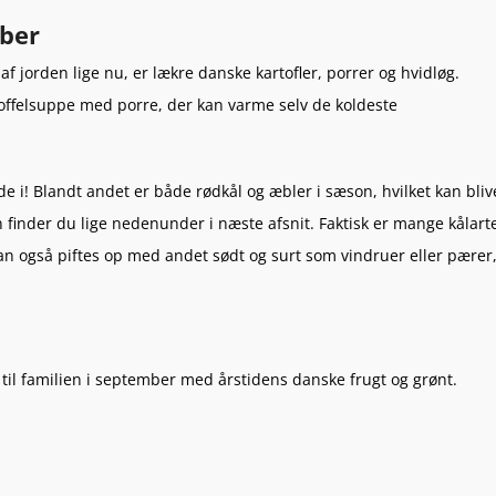
mber
 jorden lige nu, er lækre danske kartofler, porrer og hvidløg.
toffelsuppe med porre, der kan varme selv de koldeste
de i! Blandt andet er både rødkål og æbler i sæson, hvilket kan bliv
n finder du lige nedenunder i næste afsnit. Faktisk er mange kålart
an også piftes op med andet sødt og surt som vindruer eller pærer
 til familien i september med årstidens danske frugt og grønt.