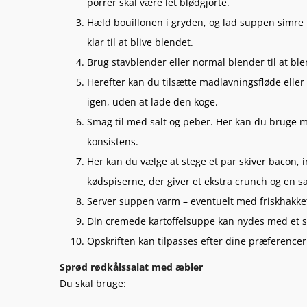
porrer skal være let blødgjorte.
Hæld bouillonen i gryden, og lad suppen simre i 
klar til at blive blendet.
Brug stavblender eller normal blender til at bl
Herefter kan du tilsætte madlavningsfløde ell
igen, uden at lade den koge.
Smag til med salt og peber. Her kan du bruge m
konsistens.
Her kan du vælge at stege et par skiver bacon, i
kødspiserne, der giver et ekstra crunch og en s
Server suppen varm – eventuelt med friskhakket
Din cremede kartoffelsuppe kan nydes med et s
Opskriften kan tilpasses efter dine præferencer
Sprød rødkålssalat med æbler
Du skal bruge: