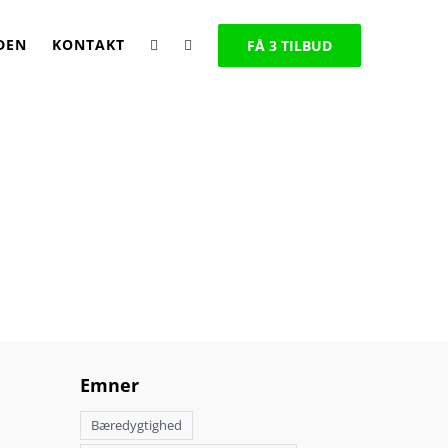
DEN
KONTAKT
FÅ 3 TILBUD
nyde med god
ber
Emner
Bæredygtighed