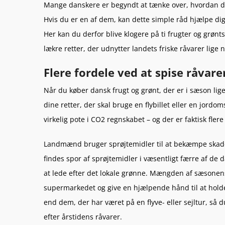
Mange danskere er begyndt at tænke over, hvordan de
Hvis du er en af dem, kan dette simple råd hjælpe dig 
Her kan du derfor blive klogere på ti frugter og grønts
lækre retter, der udnytter landets friske råvarer lige 
Flere fordele ved at spise råvare
Når du køber dansk frugt og grønt, der er i sæson lig
dine retter, der skal bruge en flybillet eller en jordom
virkelig pote i CO2 regnskabet – og der er faktisk fler
Landmænd bruger sprøjtemidler til at bekæmpe skade
findes spor af sprøjtemidler i væsentligt færre af de
at lede efter det lokale grønne. Mængden af sæsonens
supermarkedet og give en hjælpende hånd til at hold
end dem, der har været på en flyve- eller sejltur, så
efter årstidens råvarer.