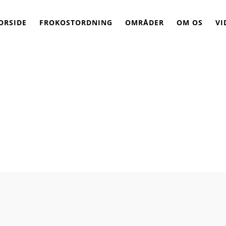
ORSIDE
FROKOSTORDNING
OMRÅDER
OM OS
VI
rer i sæson kan du 
mvittighed i septem