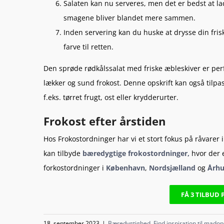
Salaten kan nu serveres, men det er bedst at lade
smagene bliver blandet mere sammen.
Inden servering kan du huske at drysse din fris
farve til retten.
Den sprøde rødkålssalat med friske æbleskiver er pe
lækker og sund frokost. Denne opskrift kan også tilpa
f.eks. tørret frugt, ost eller krydderurter.
Frokost efter årstiden
Hos Frokostordninger har vi et stort fokus på råvare
kan tilbyde
bæredygtige frokostordninger,
hvor der e
forkostordninger i
København
,
Nordsjælland
og
Århu
FÅ 3 TILBUD
18. september 2023
|
Bæredygtighed
,
Find inspiration til madop