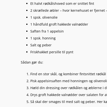
Et halvt rødkålshoved som er snittet fint
2 skrællede æbler – hvor kernehuset er fjernet –
1 spsk. olivenolie
1 håndfuld groft hakkede valnødder
Saften fra 1 appelsin
1 spsk. honning
Salt og peber
Friskhakket persille til pynt
Sådan gør du:
Find en stor skål, og kombiner fintsnittet rødkå
Pisk appelsinsaften med honningen og olivenolie
Hæld din dressing over rødkålen og æblerne i 
Drys groft hakkede valnødder over salaten for at
Så skal der smages til med salt og peber. Her ka