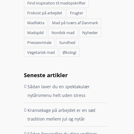
Find inspiration til madopskrifter
Frokost på arbejdet
Frugter
Madfakta
Mad på tværs af Danmark
Madspild
Nordisk mad
Nyheder
Presseomtale
Sundhed
Vegetarisk mad
Økologi
Seneste artikler
Sådan laver du en spektakulær
nytårsmenu helt uden stress
Kransekage på arbejdet er en sød
tradition mellem jul og nytår
Sådan forvandler du dine yndlings-