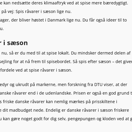
 kan nedsætte deres klimaaftryk ved at spise mere bæredygtigt.
på vej: Spis råvarer i sæson lige nu.
ager, der bliver høstet i Danmark lige nu. Du får også ideer til to
nu.
r i sæson
e nu, så er du med til at spise lokalt. Du mindsker dermed delen af
sejling for at nå frem til spisebordet. Så spis efter sæson – det give
e fordele ved at spise råvarer i sæson.
dyr og ukrudt på markerne, men forskning fra DTU viser, at der
 danske råvarer end i de udenlandske. Prisen er også en god grund t
 friske danske råvarer kan nemlig mærkes på prisskiltene i
e dit madbudget nede. Endelig er danske råvarer i sæson friskere
 du kan gøre noget godt for dig selv, pengepungen og kloden ved at 